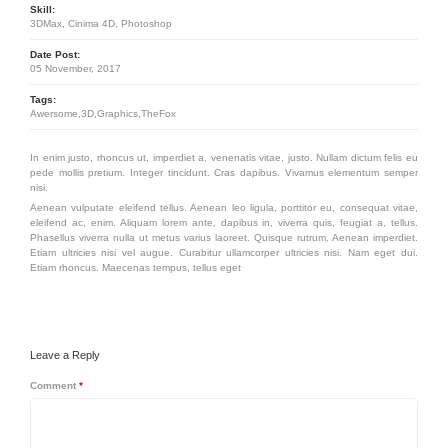
Skill:
3DMax, Cinima 4D, Photoshop
Date Post:
05 November, 2017
Tags:
Awersome,3D,Graphics,TheFox
In enim justo, rhoncus ut, imperdiet a, venenatis vitae, justo. Nullam dictum felis eu
pede mollis pretium. Integer tincidunt. Cras dapibus. Vivamus elementum semper
nisi.
Aenean vulputate eleifend tellus. Aenean leo ligula, porttitor eu, consequat vitae,
eleifend ac, enim. Aliquam lorem ante, dapibus in, viverra quis, feugiat a, tellus.
Phasellus viverra nulla ut metus varius laoreet. Quisque rutrum. Aenean imperdiet.
Etiam ultricies nisi vel augue. Curabitur ullamcorper ultricies nisi. Nam eget dui.
Etiam rhoncus. Maecenas tempus, tellus eget
Leave a Reply
Comment
*