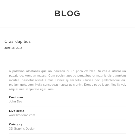
BLOG
Cras dapibus
June 18, 2016
o palabras aleatorias que no parecen ni un poco creíbles. Si vas a utilizar un
pasaje de. Aenean massa. Cum sociis natoque penatibus et magnis dis parturient
montes, nascetur ridiculus mus. Donec quam felis, ultricies nec, pellentesque eu,
pretium quis, sem. Nulla consequat massa quis enim. Donec pede justo, fringilla vel,
aliquet nec, vulputate eget, arcu.
Customer:
John Doe
Live demo:
www.livedemo.com
Category:
3D Graphic Design