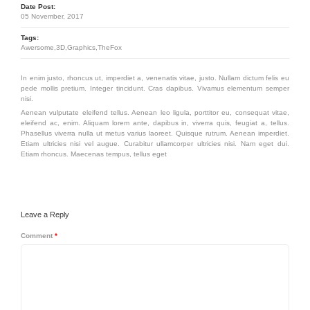
Date Post:
05 November, 2017
Tags:
Awersome,3D,Graphics,TheFox
In enim justo, rhoncus ut, imperdiet a, venenatis vitae, justo. Nullam dictum felis eu
pede mollis pretium. Integer tincidunt. Cras dapibus. Vivamus elementum semper
nisi.
Aenean vulputate eleifend tellus. Aenean leo ligula, porttitor eu, consequat vitae,
eleifend ac, enim. Aliquam lorem ante, dapibus in, viverra quis, feugiat a, tellus.
Phasellus viverra nulla ut metus varius laoreet. Quisque rutrum. Aenean imperdiet.
Etiam ultricies nisi vel augue. Curabitur ullamcorper ultricies nisi. Nam eget dui.
Etiam rhoncus. Maecenas tempus, tellus eget
Leave a Reply
Comment
*