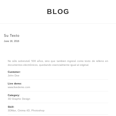
BLOG
Su Texto
June 18, 2016
No sólo sobrevivió 500 años, sino que tambien ingresó como texto de relleno en
documentos electrónicos, quedando esencialmente igual al original.
Customer:
John Doe
Live demo:
www.livedemo.com
Category:
3D Graphic Design
Skill:
3DMax, Cinima 4D, Photoshop